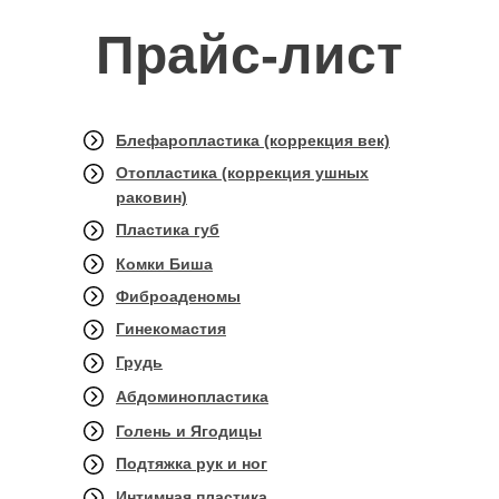
Прайс-лист
Блефаропластика (коррекция век)
Отопластика (коррекция ушных
раковин)
Пластика губ
Комки Биша
Фиброаденомы
Гинекомастия
Грудь
Абдоминопластика
Голень и Ягодицы
Подтяжка рук и ног
Интимная пластика